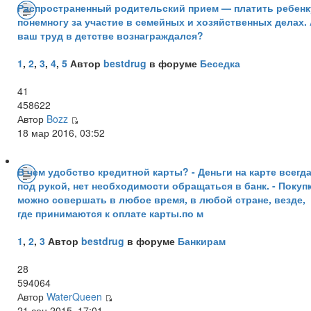
Распространенный родительский прием — платить ребенк
понемногу за участие в семейных и хозяйственных делах.
ваш труд в детстве вознаграждался?
1
,
2
,
3
,
4
,
5
Автор
bestdrug
в форуме
Беседка
41
458622
Автор
Bozz
18 мар 2016, 03:52
В чем удобство кредитной карты? - Деньги на карте всегд
под рукой, нет необходимости обращаться в банк. - Покуп
можно совершать в любое время, в любой стране, везде,
где принимаются к оплате карты.по м
1
,
2
,
3
Автор
bestdrug
в форуме
Банкирам
28
594064
Автор
WaterQueen
21 сен 2015, 17:01