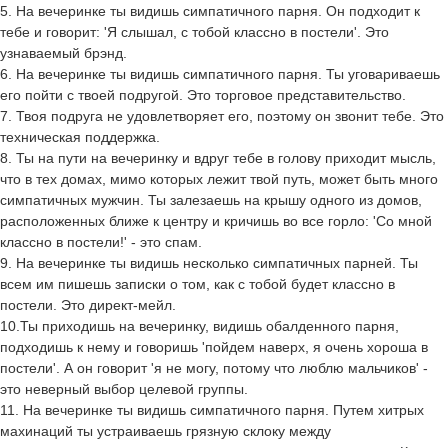
5. На вечеринке ты видишь симпатичного парня. Он подходит к
тебе и говорит: 'Я слышал, с тобой классно в постели'. Это
узнаваемый брэнд.
6. На вечеринке ты видишь симпатичного парня. Ты уговариваешь
его пойти с твоей подругой. Это торговое представительство.
7. Твоя подруга не удовлетворяет его, поэтому он звонит тебе. Это
техническая поддержка.
8. Ты на пути на вечеринку и вдруг тебе в голову приходит мысль,
что в тех домах, мимо которых лежит твой путь, может быть много
симпатичных мужчин. Ты залезаешь на крышу одного из домов,
расположенных ближе к центру и кричишь во все горло: 'Со мной
классно в постели!' - это спам.
9. На вечеринке ты видишь несколько симпатичных парней. Ты
всем им пишешь записки о том, как с тобой будет классно в
постели. Это директ-мейл.
10.Ты приходишь на вечеринку, видишь обалденного парня,
подходишь к нему и говоришь 'пойдем наверх, я очень хороша в
постели'. А он говорит 'я не могу, потому что люблю мальчиков' -
это неверный выбор целевой группы.
11. На вечеринке ты видишь симпатичного парня. Путем хитрых
махинаций ты устраиваешь грязную склоку между