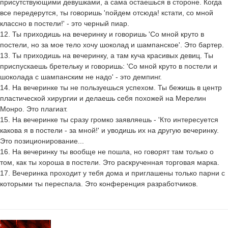
присутствующими девушками, а сама остаешься в стороне. Когда
все передерутся, ты говоришь 'пойдем отсюда! кстати, со мной
классно в постели!' - это черный пиар.
12. Ты приходишь на вечеринку и говоришь 'Со мной круто в
постели, но за мое тело хочу шоколад и шампанское'. Это бартер.
13. Ты приходишь на вечеринку, а там куча красивых девиц. Ты
приспускаешь бретельку и говоришь: 'Со мной круто в постели и
шоколада с шампанским не надо' - это демпинг.
14. На вечеринке ты не пользуешься успехом. Ты бежишь в центр
пластической хирургии и делаешь себя похожей на Мерелин
Монро. Это плагиат.
15. На вечеринке ты сразу громко заявляешь - 'Кто интересуется
какова я в постели - за мной!' и уводишь их на другую вечеринку.
Это позиционирование...
16. На вечеринку ты вообще не пошла, но говорят там только о
том, как ты хороша в постели. Это раскрученная торговая марка.
17. Вечеринка проходит у тебя дома и приглашены только парни с
которыми ты переспала. Это конференция разработчиков.