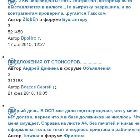
НДС 2 КВ нерезиденты: есть контрагент, которому сч-ф
выставляются в валюте...1с выгрузку разрешила..и по
контрагентам проверила...ругается Такском
Автор
ZlobEn
в форуме
Бухгалтеру
3
521450
Автор
DpoHro
17 авг 2015, 12:27
ПРЕДЛОЖЕНИЯ ОТ СПОНСОРОВ..................
Автор
Андрей Дейнека
в форуме
Объявления
2
313183
Автор
Власов Сергей
21 фев 2016, 16:05
Добрый день. В ОСП мне дали подтверждение, что у меня
нет долгов, вернее что я в базе должников не числюсь. Чт
меня смущает. Справка на листе А4, без печатей и никак не
оформлена, только текст и подпись пристава с рабочим те
Автор
Terwioa
в форуме
Юристам