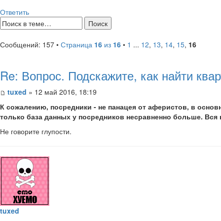
Ответить
Сообщений: 157 •
Страница
16
из
16
•
1
...
12
,
13
,
14
,
15
,
16
Re: Вопрос. Подскажите, как найти кв
tuxed
» 12 май 2016, 18:19
К сожалению, посредники - не панацея от аферистов, в основн
только база данных у посредников несравненно больше. Вся 
Не говорите глупости.
tuxed