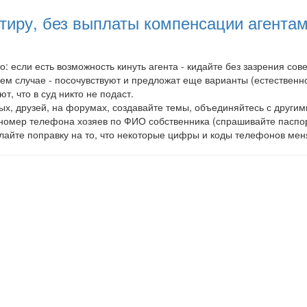
артиру, без выплаты компенсации агент
о: если есть возможность кинуть агента - кидайте без зазрения со
чшем случае - посочувствуют и предложат еще варианты (естественно
т, что в суд никто не подаст.
ых, друзей, на форумах, создавайте темы, объединяйтесь с другим
е номер телефона хозяев по ФИО собственника (спрашивайте паспор
елайте поправку на то, что некоторые цифры и коды телефонов мен